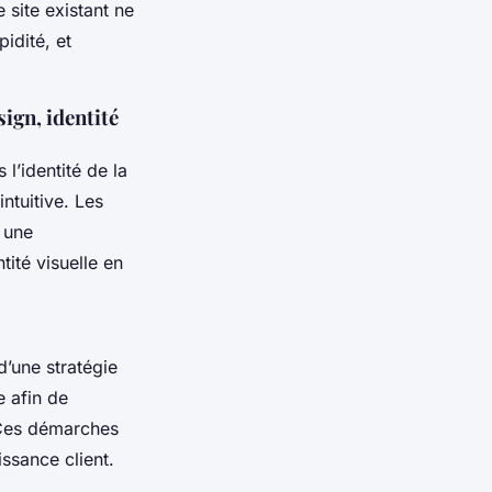
 site existant ne
idité, et
ign, identité
l’identité de la
ntuitive. Les
 une
tité visuelle en
d’une stratégie
 afin de
 Ces démarches
issance client.