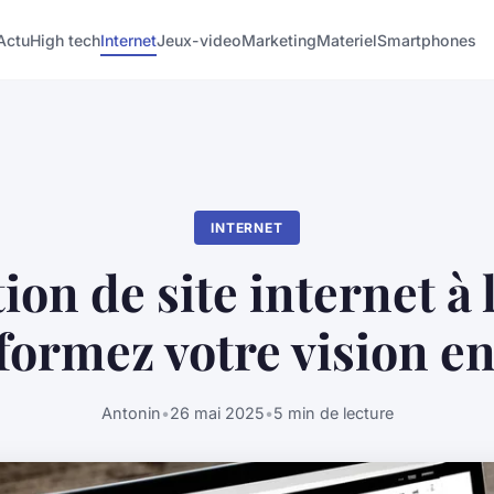
Actu
High tech
Internet
Jeux-video
Marketing
Materiel
Smartphones
INTERNET
ion de site internet à l
formez votre vision en
Antonin
•
26 mai 2025
•
5 min de lecture