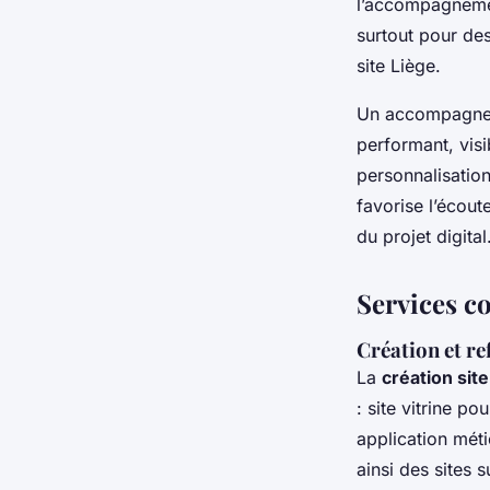
l’accompagnement
surtout pour de
site Liège.
Un accompagneme
performant, visib
personnalisatio
favorise l’écout
du projet digital
Services c
Création et re
La
création sit
: site vitrine 
application mét
ainsi des sites 