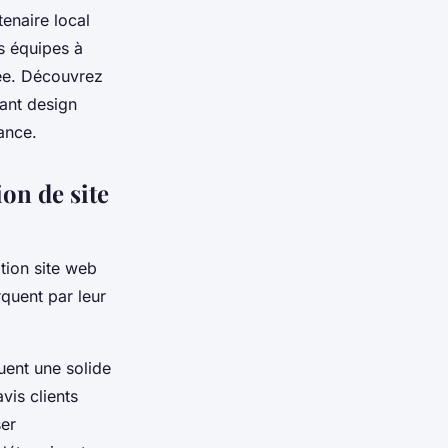
tenaire local
es équipes à
sée. Découvrez
ant design
ance.
on de site
tion site web
quent par leur
uent une solide
vis clients
ser