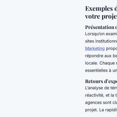
Exemples d
votre proje
Présentation d
Lorsqu’on exam
sites instituti
Marketing
propos
répondre aux bes
locale. Chaque r
essentielles à u
Retours d’expé
L’analyse de témo
réactivité, et l
agences sont cla
projet. La rapid