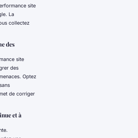
performance site
gle. La
ous collectez
me des
rmance site
égrer des
ermenaces. Optez
sans
met de corriger
inue et à
nte.