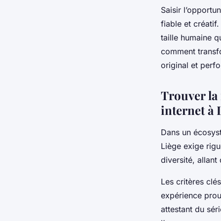
Saisir l’opportu
fiable et créatif
taille humaine 
comment transfo
original et perf
Trouver la 
internet à 
Dans un écosystè
Liège exige rig
diversité, allan
Les critères cl
expérience prouv
attestant du sér