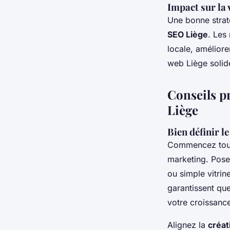
Impact sur la v
Une bonne strat
SEO Liège
. Les
locale, amélioren
web Liège solid
Conseils p
Liège
Bien définir le
Commencez tou
marketing. Posez
ou simple vitrin
garantissent que
votre croissanc
Alignez la
créat