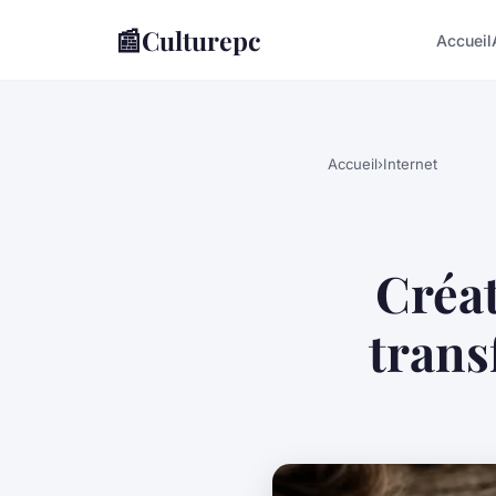
📰
Culturepc
Accueil
Accueil
›
Internet
Créat
trans