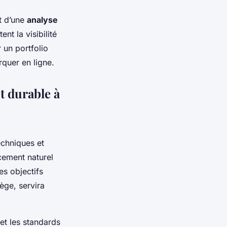
t d’une
analyse
nt la visibilité
r un portfolio
quer en ligne.
t durable à
echniques et
cement naturel
es objectifs
ège, servira
et les standards