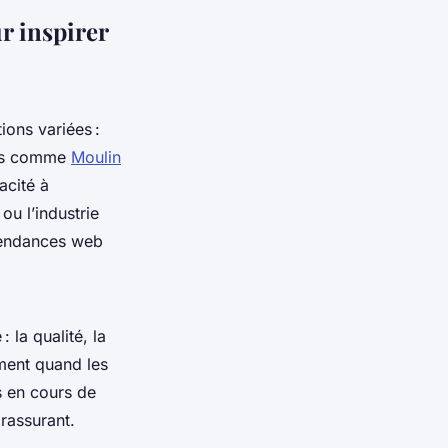
r inspirer
ions variées :
nces comme
Moulin
acité à
ou l’industrie
 tendances web
 la qualité, la
ement quand les
es en cours de
 rassurant.