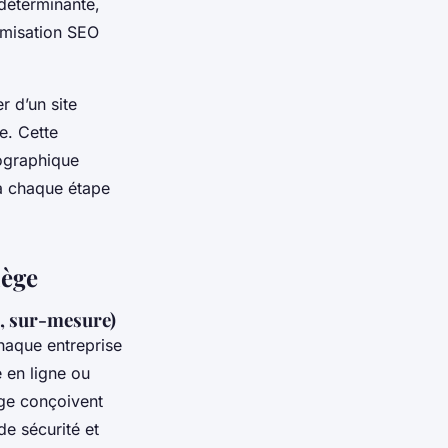
 déterminante,
imisation SEO
 d’un site
le. Cette
éographique
 à chaque étape
iège
s, sur-mesure)
haque entreprise
 en ligne ou
ège conçoivent
de sécurité et