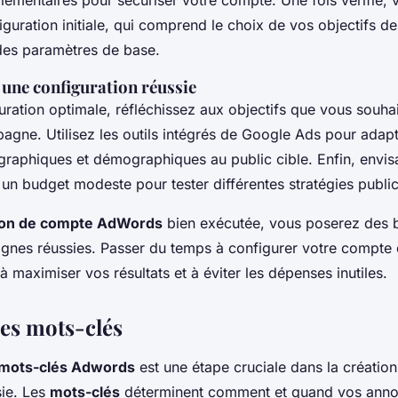
plémentaires pour sécuriser votre compte. Une fois vérifié,
iguration initiale, qui comprend le choix de vos objectifs 
 des paramètres de base.
 une configuration réussie
ration optimale, réfléchissez aux objectifs que vous souhai
agne. Utilisez les outils intégrés de Google Ads pour adap
raphiques et démographiques au public cible. Enfin, envi
n budget modeste pour tester différentes stratégies publici
ion de compte AdWords
bien exécutée, vous poserez des b
nes réussies. Passer du temps à configurer votre compte
à maximiser vos résultats et à éviter les dépenses inutiles.
des mots-clés
mots-clés Adwords
est une étape cruciale dans la création
ie. Les
mots-clés
déterminent comment et quand vos ann