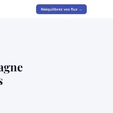
Rééquilibrez vos flux →
agne
s