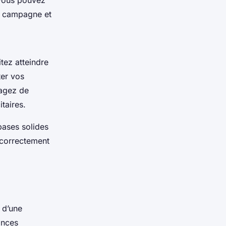
 vous pouvez
de campagne et
tez atteindre
ter vos
sagez de
taires.
ases solides
 correctement
 d’une
onces