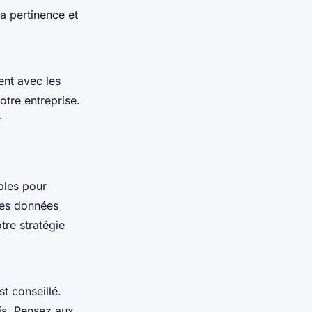
a pertinence et
ent avec les
otre entreprise.
r
bles pour
 des données
tre stratégie
st conseillé.
is. Pensez aux