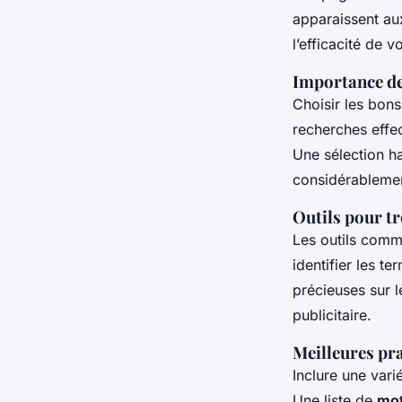
apparaissent aux
l’efficacité de 
Importance de
Choisir les bons
recherches effec
Une sélection h
considérablement
Outils pour t
Les outils com
identifier les t
précieuses sur l
publicitaire.
Meilleures pra
Inclure une vari
Une liste de
mot