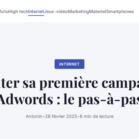
Actu
High tech
Internet
Jeux-video
Marketing
Materiel
Smartphones
INTERNET
ter sa première camp
Adwords : le pas-à-pa
Antonin
•
28 février 2025
•
8 min de lecture