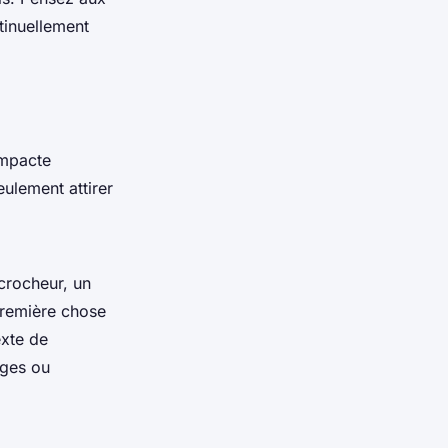
ntinuellement
impacte
ulement attirer
crocheur, un
première chose
exte de
ages ou