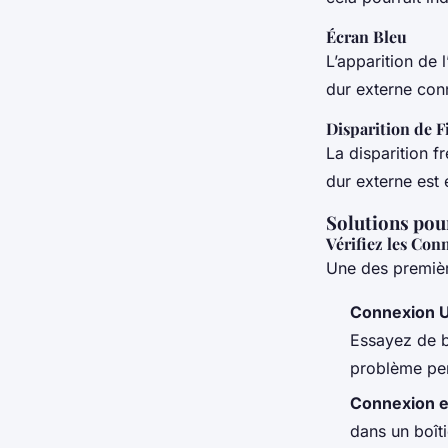
Écran Bleu
L’apparition de
dur externe conn
Disparition de F
La disparition f
dur externe est
Solutions pou
Vérifiez les Con
Une des première
Connexion 
Essayez de b
problème per
Connexion en
dans un boîti