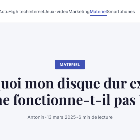
Actu
High tech
Internet
Jeux-video
Marketing
Materiel
Smartphones
MATERIEL
uoi mon disque dur e
ne fonctionne-t-il pas 
Antonin
•
13 mars 2025
•
6 min de lecture