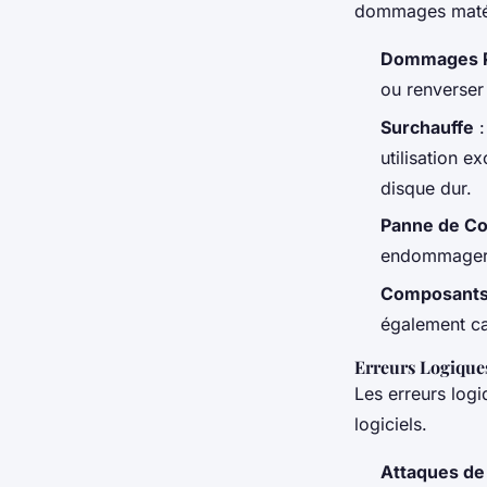
dommages matér
Dommages P
ou renverser
Surchauffe
:
utilisation e
disque dur.
Panne de Co
endommager l
Composants
également c
Erreurs Logique
Les erreurs log
logiciels.
Attaques de 