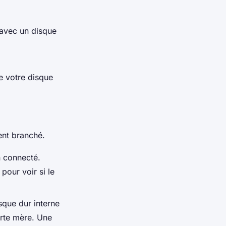
 avec un disque
ue votre disque
ent branché.
n connecté.
pour voir si le
isque dur interne
arte mère. Une