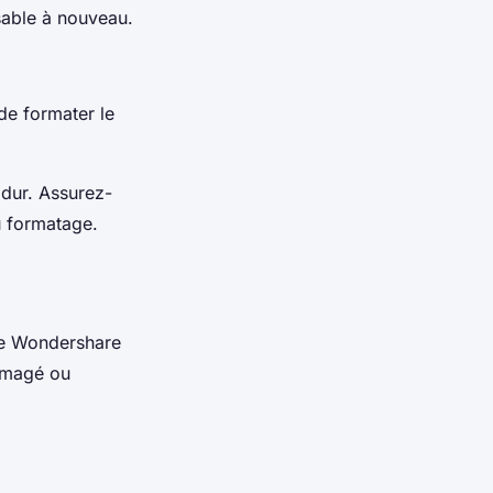
isable à nouveau.
de formater le
 dur. Assurez-
u formatage.
me Wondershare
mmagé ou