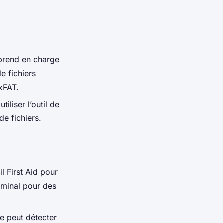
 prend en charge
e fichiers
xFAT.
liser l’outil de
de fichiers.
til First Aid pour
erminal pour des
e peut détecter