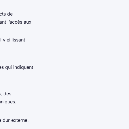
cts de
ant l’accès aux
ieillissant
es qui indiquent
s, des
aniques.
 dur externe,