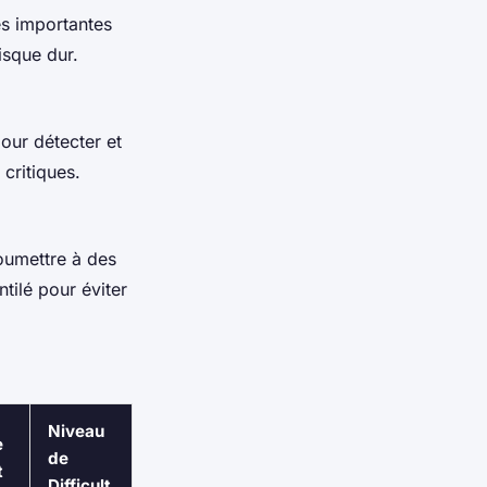
s importantes
isque dur.
pour détecter et
critiques.
soumettre à des
tilé pour éviter
Niveau
e
de
t
Difficult