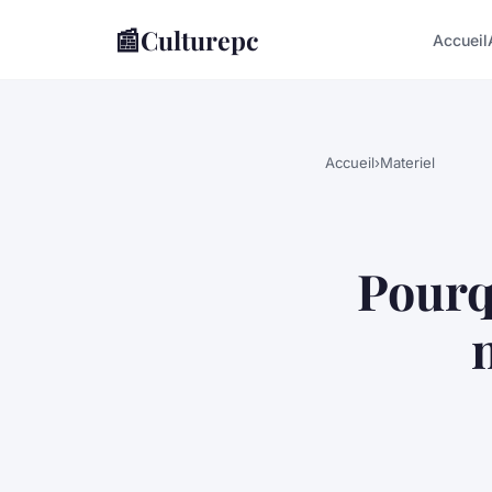
📰
Culturepc
Accueil
Accueil
›
Materiel
Pourq