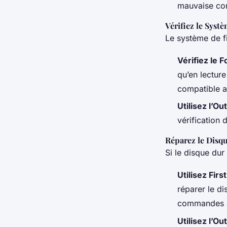
mauvaise con
Vérifiez le Syst
Le système de f
Vérifiez le 
qu’en lectur
compatible a
Utilisez l’Ou
vérification 
Réparez le Disq
Si le disque du
Utilisez Fir
réparer le di
commandes 
Utilisez l’O