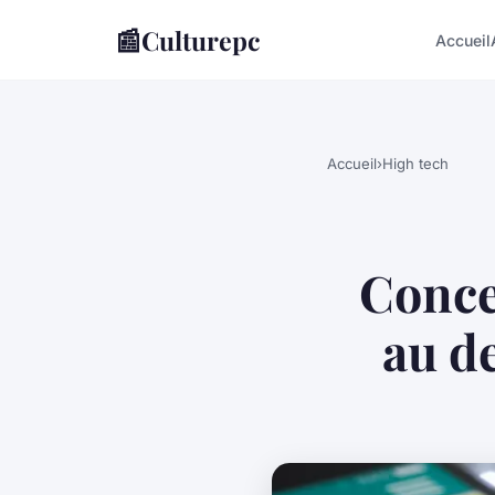
📰
Culturepc
Accueil
Accueil
›
High tech
Conce
au de