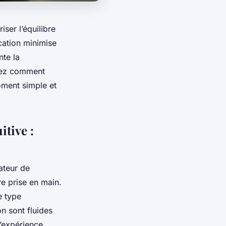
ser l’équilibre
ication minimise
nte la
vrez comment
oment simple et
itive :
sateur de
re prise en main.
e type
n sont fluides
d’expérience