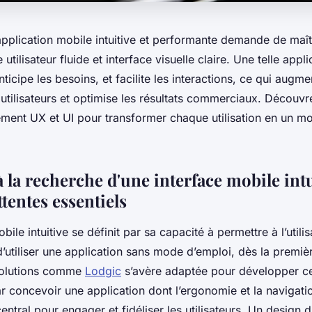
plication mobile intuitive et performante demande de maîtri
utilisateur fluide et interface visuelle claire. Une telle appl
ticipe les besoins, et facilite les interactions, ce qui augme
s utilisateurs et optimise les résultats commerciaux. Décou
cement UX et UI pour transformer chaque utilisation en un m
la recherche d'une interface mobile intu
ttentes essentiels
ile intuitive se définit par sa capacité à permettre à l’utili
utiliser une application sans mode d’emploi, dès la premiè
 solutions comme
Lodgic
s’avère adaptée pour développer c
r concevoir une application dont l’ergonomie et la navigatio
central pour engager et fidéliser les utilisateurs. Un design 