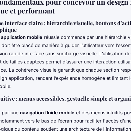
fondamentaux pour concevoir un design
ue et performant
 interface claire : hiérarchie visuelle, boutons d’act
aphique
application mobile
réussie commence par une hiérarchie vis
oit être placé de manière à guider l’utilisateur vers l’essent
n rapide interface sans surcharge visuelle. L’utilisation d
t de tailles adaptées permet d’assurer une interaction utilis
icace. La cohérence visuelle garantit que chaque section res
gn application, rendant l’expérience homogène et limitant l
obile.
uitive : menus accessibles, gestuelle simple et organ
e par une
navigation fluide mobile
et des menus intuitifs po
notamment vers le bas de l’écran pour faciliter l'accès d’un
ogique du contenu soutient une architecture de l'informatio