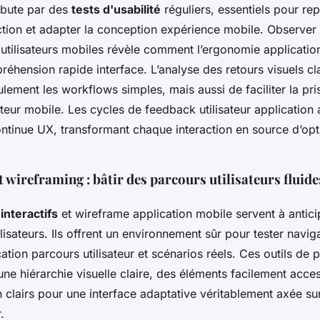
bute par des
tests d'usabilité
réguliers, essentiels pour re
ction et adapter la conception expérience mobile. Observer
tilisateurs mobiles révèle comment l’ergonomie applicatio
éhension rapide interface. L’analyse des retours visuels cl
ulement les workflows simples, mais aussi de faciliter la pr
isateur mobile. Les cycles de feedback utilisateur application
continue UX, transformant chaque interaction en source d’op
 wireframing : bâtir des parcours utilisateurs fluide
interactifs
et wireframe application mobile servent à anticipe
lisateurs. Ils offrent un environnement sûr pour tester naviga
cation parcours utilisateur et scénarios réels. Ces outils de
 une hiérarchie visuelle claire, des éléments facilement acce
 clairs pour une interface adaptative véritablement axée su
.