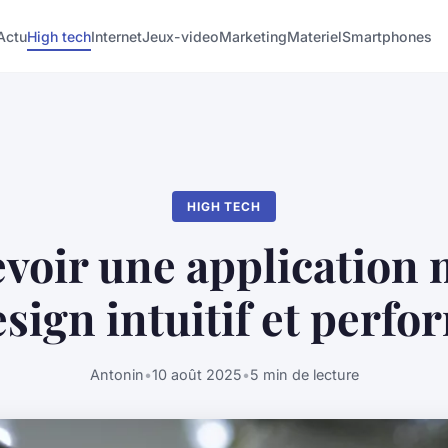
Actu
High tech
Internet
Jeux-video
Marketing
Materiel
Smartphones
HIGH TECH
voir une application 
sign intuitif et perf
Antonin
•
10 août 2025
•
5 min de lecture