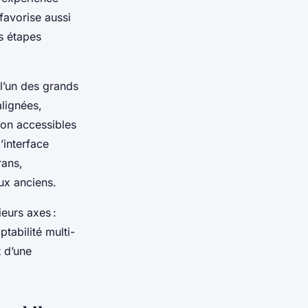
favorise aussi
s étapes
 l’un des grands
lignées,
ion accessibles
’interface
rans,
ux anciens.
ieurs axes :
ptabilité multi-
t d’une