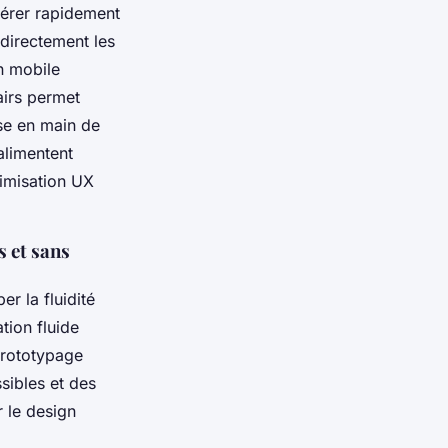
pérer rapidement
 directement les
n mobile
airs permet
ise en main de
 alimentent
timisation UX
s et sans
r la fluidité
tion fluide
 prototypage
ssibles et des
r le design