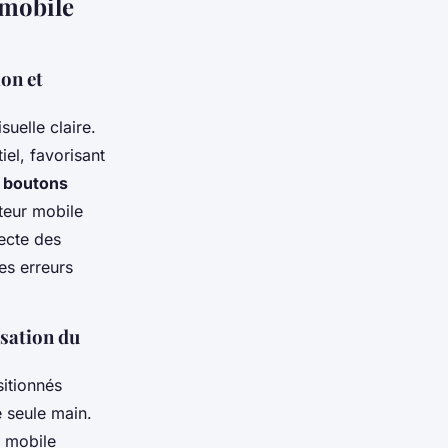
 mobile
ion et
uelle claire.
iel, favorisant
e
boutons
ateur mobile
pecte des
es erreurs
isation du
sitionnés
e seule main.
n mobile