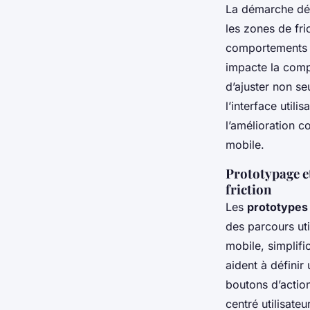
La démarche dé
les zones de fri
comportements u
impacte la compr
d’ajuster non se
l’interface util
l’amélioration 
mobile.
Prototypage et
friction
Les
prototypes 
des parcours uti
mobile, simplifi
aident à définir
boutons d’action
centré utilisateur