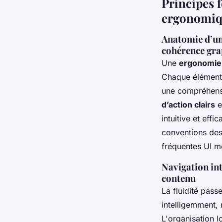
Principes 
ergonomiq
Anatomie d’une
cohérence gr
Une
ergonomie 
Chaque élément d
une compréhensio
d’action clairs
e
intuitive et eff
conventions desi
fréquentes UI m
Navigation int
contenu
La fluidité pass
intelligemment, 
L'organisation l