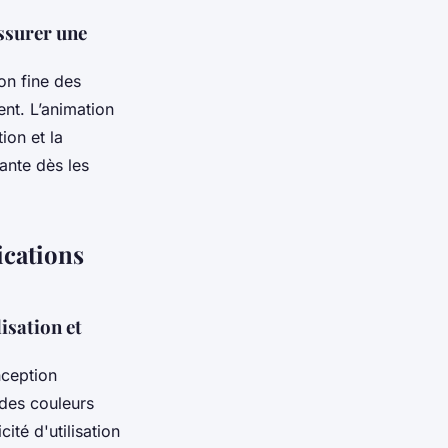
assurer une
on fine des
nt. L’animation
ion et la
sante dès les
ications
isation et
nception
 des couleurs
ité d'utilisation